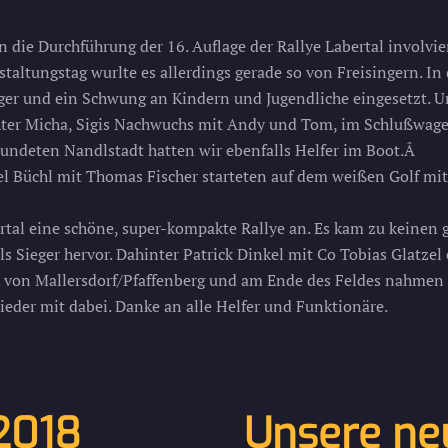
 die Durchführung der 16. Auflage der Rallye Labertal involvier
staltungstag wurlte es allerdings gerade so von Freisingern.
ger und ein Schwung an Kindern und Jugendliche eingesetzt. U
hter Micha, Sigis Nachwuchs mit Andy und Tom, im Schlußwage
reundeten Nandlstadt hatten wir ebenfalls Helfer im Boot.Â
el Büchl mit Thomas Fischer starteten auf dem weißen Golf mi
al eine schöne, super-kompakte Rallye an. Es kam zu keinen g
ls Sieger hervor. Dahinter Patrick Dinkel mit Co Tobias Glatzel 
von Mallersdorf/Pfaffenberg und am Ende des Feldes nahmen a
wieder mit dabei. Danke an alle Helfer und Funktionäre.
2018
Unsere neu