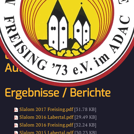
Zum Hauptinhalt springen
MSF Freising und MC
Labertal
Automobilslalom
Ergebnisse / Berichte
Slalom 2017 Freising.pdf
[31.78 KB]
Slalom 2016 Labertal.pdf
[29.49 KB]
Slalom 2016 Freising.pdf
[32.24 KB]
Slalom 2015 Labertal.pdf
[30.23 KB]