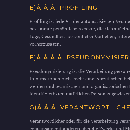
E)Â Â Â PROFILING
Profiling ist jede Art der automatisierten Ver
bestimmte persönliche Aspekte, die sich auf ein
Lage, Gesundheit, persönlicher Vorlieben, Intere
vorherzusagen.
F)Â Â Â Â PSEUDONYMISIE
Pseudonymisierung ist die Verarbeitung person
Informationen nicht mehr einer spezifischen b
werden und technischen und organisatorischen M
identifizierbaren natürlichen Person zugewiese
G)Â Â Â VERANTWORTLICH
Verantwortlicher oder für die Verarbeitung Verant
gemeinsam mit anderen über die Zwecke und Mit