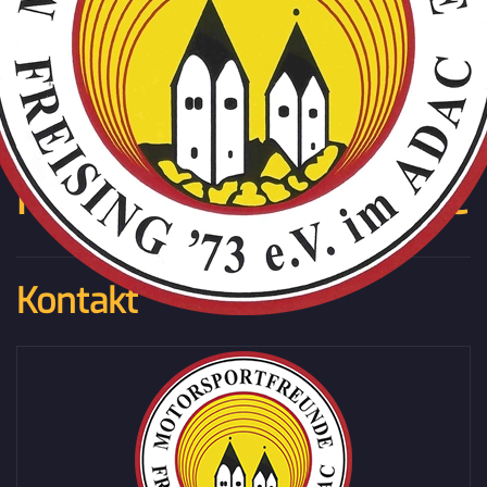
Zum Hauptinhalt springen
Motorsportfreunde
Freising '73 e.V. im ADAC
Kontakt